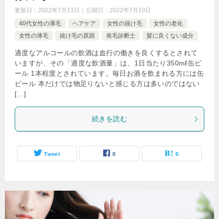
更新日：
2022年7月13日
公開日：
2022年7月10日
40代女性の薄毛
ヘアケア
女性の抜け毛
女性の老化
女性の薄毛
抜け毛の原因
発毛診断士
髪に良くない成分
適度なアルコールの飲酒は血行の働きを良くするとされて
いますが、その「適度な飲酒量」は、1日当たり350mℓ缶ビ
ール 1本程度とされています。毎日お酒を飲まれる方には缶
ビール 本だけでは物足りないと感じる方は多いのではない
[…]
続きを読む
Tweet
0
0