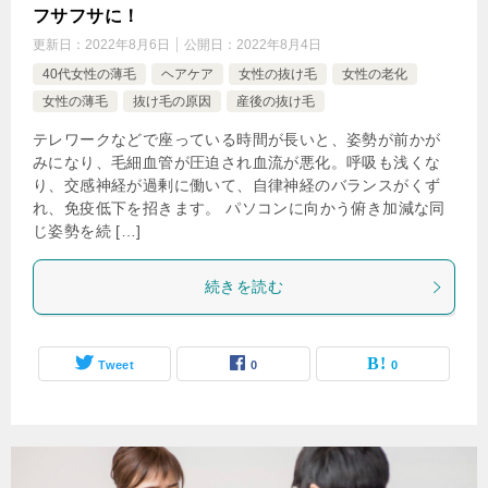
フサフサに！
更新日：
2022年8月6日
公開日：
2022年8月4日
40代女性の薄毛
ヘアケア
女性の抜け毛
女性の老化
女性の薄毛
抜け毛の原因
産後の抜け毛
テレワークなどで座っている時間が長いと、姿勢が前かが
みになり、毛細血管が圧迫され血流が悪化。呼吸も浅くな
り、交感神経が過剰に働いて、自律神経のバランスがくず
れ、免疫低下を招きます。 パソコンに向かう俯き加減な同
じ姿勢を続 […]
続きを読む
Tweet
0
0