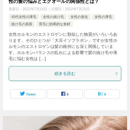
性の髪の悩みとエクオールの関係性とは？
更新日：
2022年7月16日
公開日：
2022年7月15日
40代女性の薄毛
女性の抜け毛
女性の老化
女性の薄毛
抜け毛の原因
育毛に効果的な食材
女性ホルモンのエストロゲンに類似した物質がいろいろあ
ります。そのひとつが「大豆イソフラボン」ですが女性ホ
ルモンのエストロゲンは髪の維持にも深く関係していま
す。ホルモンバランスの乱れによる影響で髪の抜け毛や薄
毛に悩む女性は […]
続きを読む
Tweet
0
0