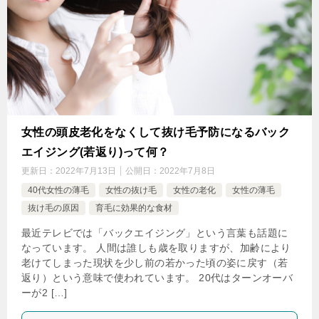
女性の頭皮老化をなくして抜け毛予防になるバック
エイジング(若返り)って何？
更新日：
2022年7月13日
公開日：
2022年7月8日
40代女性の薄毛
女性の抜け毛
女性の老化
女性の薄毛
抜け毛の原因
育毛に効果的な食材
最近テレビでは「バックエイジング」という言葉も話題に
なっています。 人間は誰しも歳を取りますが、加齢により
老けてしまった現状を少し前の若かった頃の姿に戻す（若
返り）という意味で使われています。 20代はターンオーバ
ーが2 […]