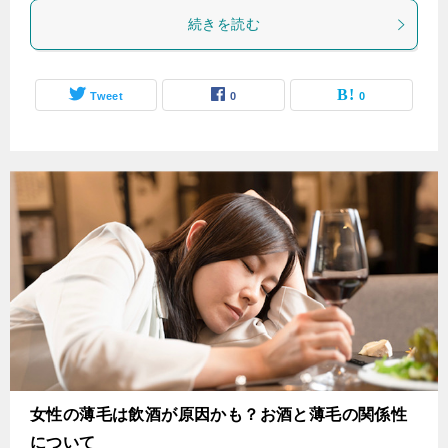
続きを読む
Tweet
0
0
女性の薄毛は飲酒が原因かも？お酒と薄毛の関係性
について