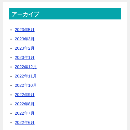
アーカイブ
2023年5月
2023年3月
2023年2月
2023年1月
2022年12月
2022年11月
2022年10月
2022年9月
2022年8月
2022年7月
2022年6月