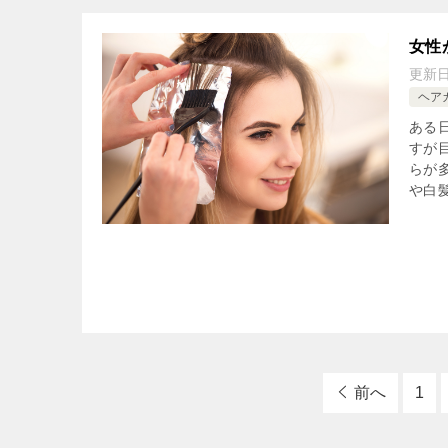
女性
更新
ヘア
ある
すが
らが
や白髪
前へ
1