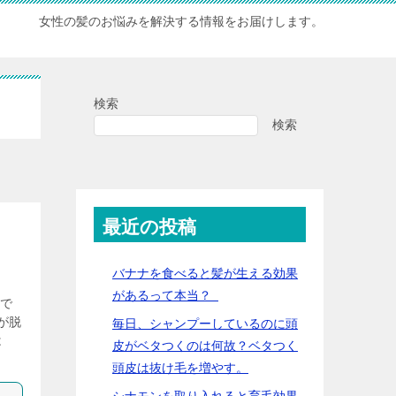
女性の髪のお悩みを解決する情報をお届けします。
検索
検索
最近の投稿
バナナを食べると髪が生える効果
があるって本当？
年で
が脱
毎日、シャンプーしているのに頭
は
皮がベタつくのは何故？ベタつく
頭皮は抜け毛を増やす。
シナモンを取り入れると育毛効果