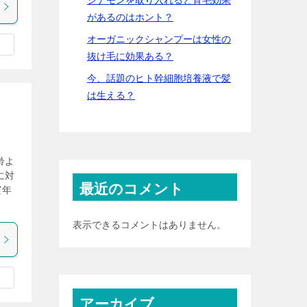
があるのはホント？
オーガニックシャンプーは女性の
抜け毛に効果ある？
今、話題のヒト幹細胞培養液で髪
は生える？
齢よ
に対
最近のコメント
実年
表示できるコメントはありません。
アーカイブ