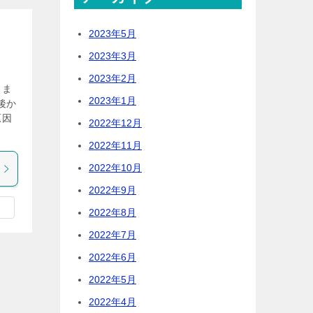
2023年5月
2023年3月
2023年2月
きま
2023年1月
後か
原因
2022年12月
2022年11月
2022年10月
2022年9月
2022年8月
2022年7月
2022年6月
2022年5月
2022年4月