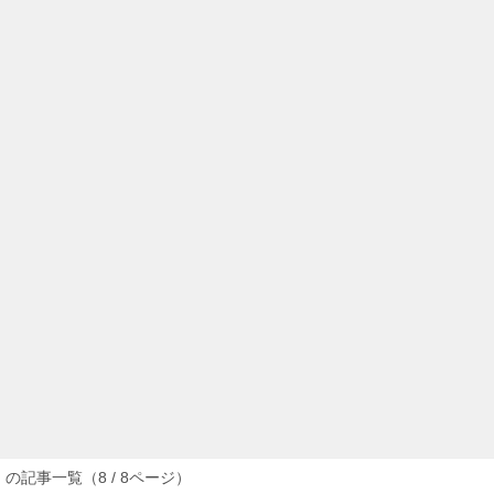
の記事一覧（8 / 8ページ）