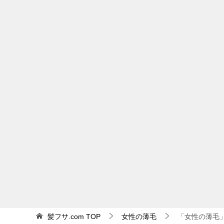
髪フサ.com
TOP
女性の薄毛
「女性の薄毛」