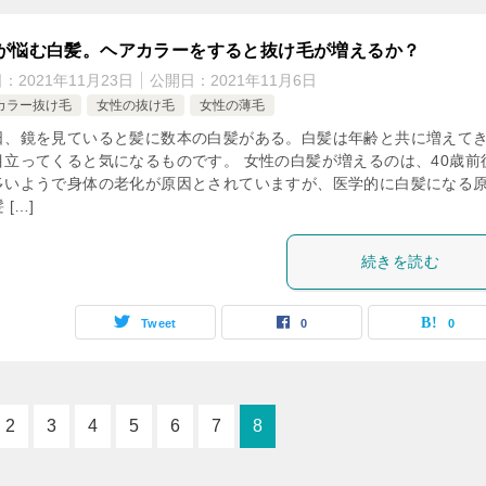
が悩む白髪。ヘアカラーをすると抜け毛が増えるか？
日：
2021年11月23日
公開日：
2021年11月6日
カラー抜け毛
女性の抜け毛
女性の薄毛
日、鏡を見ていると髪に数本の白髪がある。白髪は年齢と共に増えて
目立ってくると気になるものです。 女性の白髪が増えるのは、40歳前
多いようで身体の老化が原因とされていますが、医学的に白髪になる
 […]
続きを読む
Tweet
0
0
2
3
4
5
6
7
8