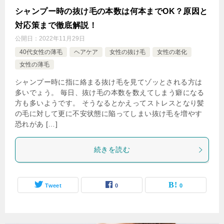
シャンプー時の抜け毛の本数は何本までOK？原因と
対応策まで徹底解説！
公開日：
2022年11月29日
40代女性の薄毛
ヘアケア
女性の抜け毛
女性の老化
女性の薄毛
シャンプー時に指に絡まる抜け毛を見てゾッとされる方は
多いでょう。 毎日、抜け毛の本数を数えてしまう癖になる
方も多いようです。 そうなるとかえってストレスとなり髪
の毛に対して更に不安状態に陥ってしまい抜け毛を増やす
恐れがあ […]
続きを読む
Tweet
0
0