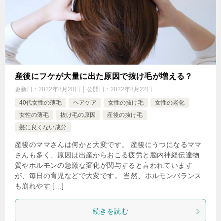
産後にフケが大量に出た原因で抜け毛が増える？
更新日：
2022年8月28日
公開日：
2022年8月22日
40代女性の薄毛
ヘアケア
女性の抜け毛
女性の老化
女性の薄毛
抜け毛の原因
産後の抜け毛
髪に良くない成分
産後のママさんは何かと大変です。 産後にうつになるママ
さんも多く、原因は出産からおこる疲労と脳内神経伝達物
質やホルモンの急激な変化が関与すると言われています
が、毎日の育児などで大変です。 当然、ホルモンバランス
も崩れやす […]
続きを読む