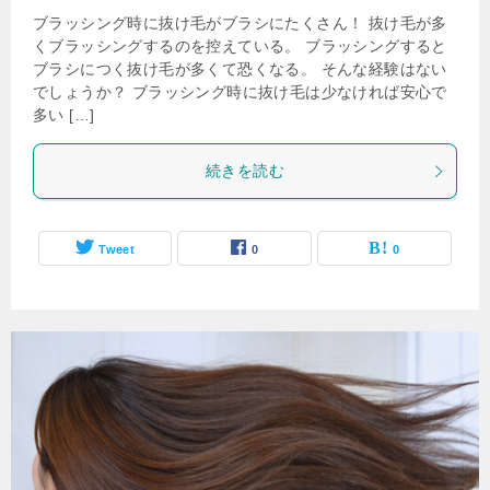
ブラッシング時に抜け毛がブラシにたくさん！ 抜け毛が多
くブラッシングするのを控えている。 ブラッシングすると
ブラシにつく抜け毛が多くて恐くなる。 そんな経験はない
でしょうか？ ブラッシング時に抜け毛は少なければ安心で
多い […]
続きを読む
Tweet
0
0