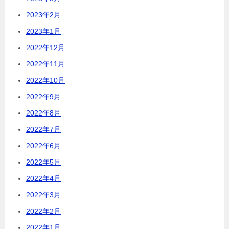
2023年2月
2023年1月
2022年12月
2022年11月
2022年10月
2022年9月
2022年8月
2022年7月
2022年6月
2022年5月
2022年4月
2022年3月
2022年2月
2022年1月