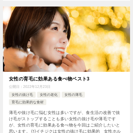
女性の育毛に効果ある食べ物ベスト3
公開日：
2022年12月23日
女性の抜け毛
女性の老化
女性の薄毛
育毛に効果的な食材
薄毛や抜け毛に悩む女性は多いですが、食生活の改善で抜
け毛がストップすることも多い女性の抜け毛や薄毛です
が、女性の育毛に効果ある食べ物を今回はご紹介したいと
思います。 ⑴イチジクは女性の抜け毛に効果的 女性ホル