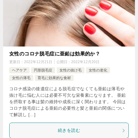
女性のコロナ脱毛症に亜鉛は効果的か？
更新日：
2022年12月21日
公開日：
2022年12月20日
ヘアケア
円形脱毛症
女性の抜け毛
女性の老化
女性の薄毛
育毛に効果的な食材
コロナ感染の後遺症による脱毛症でなくても亜鉛は薄毛や
抜け毛に悩む人には必要不可欠な栄養素になります。 亜鉛
を摂取する事は髪の維持や成長に深く関わります。 今回は
コロナ脱毛症による亜鉛の必要性と髪と亜鉛の関係につい
て解説し […]
続きを読む