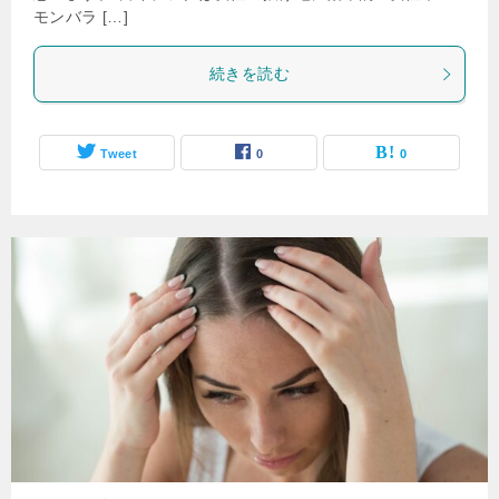
モンバラ […]
続きを読む
Tweet
0
0