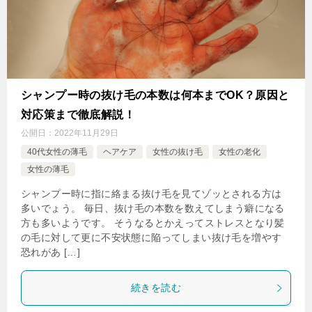
シャンプー時の抜け毛の本数は何本までOK？原因と
対応策まで徹底解説！
公開日：
2022年11月29日
40代女性の薄毛
ヘアケア
女性の抜け毛
女性の老化
女性の薄毛
シャンプー時に指に絡まる抜け毛を見てゾッとされる方は
多いでょう。 毎日、抜け毛の本数を数えてしまう癖になる
方も多いようです。 そうなるとかえってストレスとなり髪
の毛に対して更に不安状態に陥ってしまい抜け毛を増やす
恐れがあ […]
続きを読む