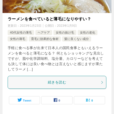
ラーメンを食べていると薄毛になりやすい？
更新日：
2023年1月23日
公開日：
2023年1月9日
40代女性の薄毛
ヘアケア
女性の抜け毛
女性の老化
女性の薄毛
育毛に効果的な食材
髪に良くない成分
手軽に食べる事が出来て日本人の国民食事ともいえるラー
メンを食べると薄毛になる？ 何ともショッキングな見出し
ですが、脂や化学調味料、塩分量、カロリーなどを考えて
も決して体には良い食べ物とは言えないと感じますが果た
してラーメ […]
続きを読む
Tweet
0
0