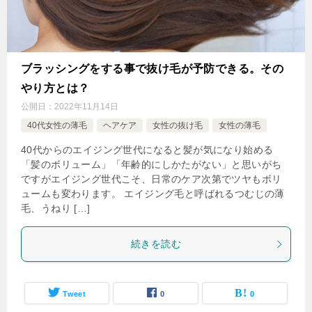
ブラッシングをする事で抜け毛が予防できる。その
やり方とは？
公開日：
2022年11月14日
40代女性の薄毛
ヘアケア
女性の抜け毛
女性の薄毛
40代からのエイジング世代になると髪が気になり始める
「髪のボリューム」「年齢的にしかたがない」と思いがち
ですがエイジング世代こそ、日常のケア次第でツヤもボリ
ュームも変わります。 エイジング毛と呼ばれるつむじの薄
毛、うねり […]
続きを読む
Tweet
0
0