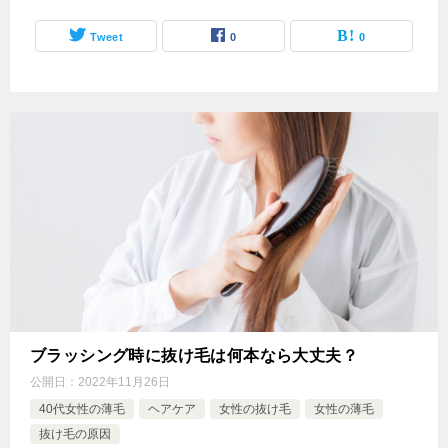
Tweet
0
0
ブラッシング時に抜け毛は何本なら大丈夫？
公開日：
2022年11月26日
40代女性の薄毛
ヘアケア
女性の抜け毛
女性の薄毛
抜け毛の原因