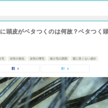
のに頭皮がベタつくのは何故？ベタつく
け毛
女性の老化
女性の薄毛
抜け毛の原因
髪に良くない成分
0
0