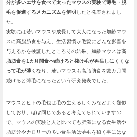
分が多いエサを食べて太ったマウスの実験で薄毛・脱
毛を促進するメカニズムを解明
したと発表されまし
た。
実験には若いマウスや成長して大人になった加齢マウ
スに高脂肪食を与え、生活習慣が毛髪にどんな影響を
与えるかを検証したところその結果、加齢マウスは
高
脂肪食を1カ月間食べ続けると抜け毛が再生しにくくな
って毛が薄くなり
、若いマウスも高脂肪食を数カ月間
続けると薄毛になったという研究発表でした。
マウスとヒトの毛包は毛の生えるしくみなどよく類似
しており、ほぼ同じであると考えてられていますの
で、マウスの実験と人と比べても肥満になる食生活や
脂肪分やカロリーの多い食生活は薄毛を招く事にはな