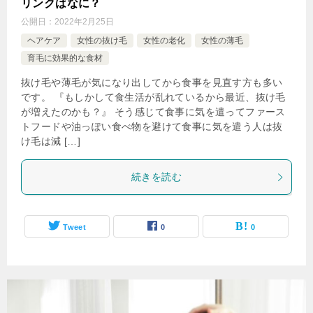
リンクはなに？
公開日：
2022年2月25日
ヘアケア
女性の抜け毛
女性の老化
女性の薄毛
育毛に効果的な食材
抜け毛や薄毛が気になり出してから食事を見直す方も多い
です。 『もしかして食生活が乱れているから最近、抜け毛
が増えたのかも？』 そう感じて食事に気を遣ってファース
トフードや油っぽい食べ物を避けて食事に気を遣う人は抜
け毛は減 […]
続きを読む
Tweet
0
0