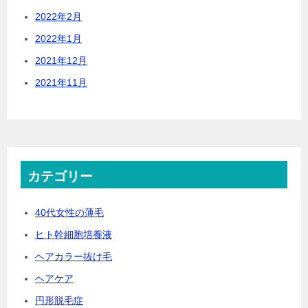
2022年2月
2022年1月
2021年12月
2021年11月
カテゴリー
40代女性の薄毛
ヒト幹細胞培養液
ヘアカラー抜け毛
ヘアケア
円形脱毛症