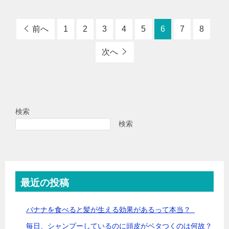
前へ
1
2
3
4
5
6
7
8
次へ
検索
検索
最近の投稿
バナナを食べると髪が生える効果があるって本当？
毎日、シャンプーしているのに頭皮がベタつくのは何故？