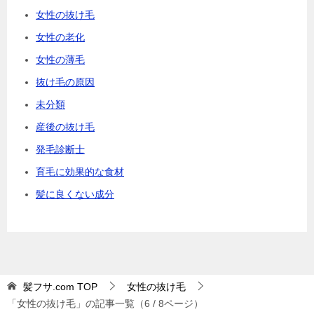
女性の抜け毛
女性の老化
女性の薄毛
抜け毛の原因
未分類
産後の抜け毛
発毛診断士
育毛に効果的な食材
髪に良くない成分
髪フサ.com
TOP
女性の抜け毛
「女性の抜け毛」の記事一覧（6 / 8ページ）