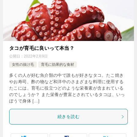
タコが育毛に良いって本当？
公開日：
2022年2月9日
女性の抜け毛
育毛に効果的な食材
多くの人が好む魚介類の中で誰もが好きなタコ。たこ焼き
やお寿司、酢の物など和洋中のさまざまな料理に使用する
たこには、育毛に役立つどのような栄養素が含まれている
のでしょうか？ また栄養が豊富とされているタコは、いっ
ぽうで身体 […]
続きを読む