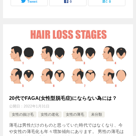
Tweet
0
0
20代でFAGA(女性型脱毛症)にならない為には？
公開日：
2022年1月31日
女性の抜け毛
女性の老化
女性の薄毛
未分類
薄毛は男性だけのものと思っていた時代ではなくなり、今
や女性の薄毛化も年々増加傾向にあります。 男性の薄毛は