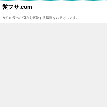
髪フサ.com
女性の髪のお悩みを解決する情報をお届けします。