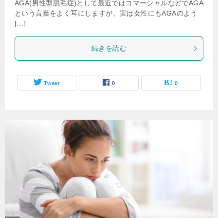
AGA(男性型脱毛症)として最近ではコマーシャルなどでAGA
という言葉をよく耳にしますが、実は女性にもAGAのよう
[…]
続きを読む
Tweet
0
0