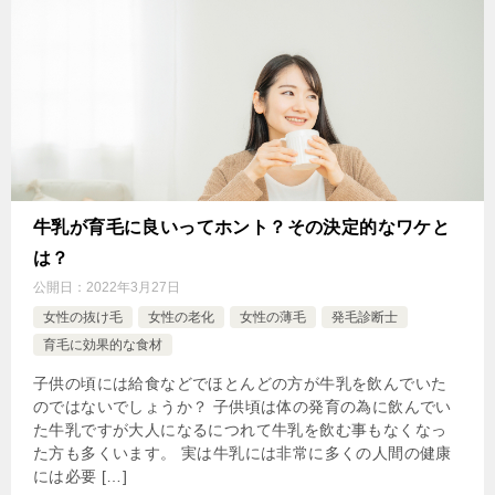
牛乳が育毛に良いってホント？その決定的なワケと
は？
公開日：
2022年3月27日
女性の抜け毛
女性の老化
女性の薄毛
発毛診断士
育毛に効果的な食材
子供の頃には給食などでほとんどの方が牛乳を飲んでいた
のではないでしょうか？ 子供頃は体の発育の為に飲んでい
た牛乳ですが大人になるにつれて牛乳を飲む事もなくなっ
た方も多くいます。 実は牛乳には非常に多くの人間の健康
には必要 […]