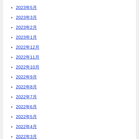
2023年5月
2023年3月
2023年2月
2023年1月
2022年12月
2022年11月
2022年10月
2022年9月
2022年8月
2022年7月
2022年6月
2022年5月
2022年4月
2022年3月