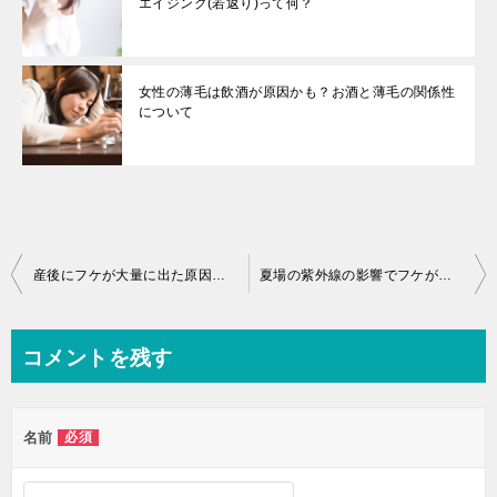
エイジング(若返り)って何？
女性の薄毛は飲酒が原因かも？お酒と薄毛の関係性
について
投
産後にフケが大量に出た原因で抜け毛が増える？
夏場の紫外線の影響でフケが大量発生。 夏場に頭皮ケアしないと秋のフケと抜け毛に注意！
稿
ナ
コメントを残す
ビ
ゲ
名前
必須
ー
シ