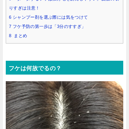
りすぎは注意！
6
シャンプー剤を選ぶ際には気をつけて
7
フケ予防の第一歩は「3分のすすぎ」
8
まとめ
フケは何故でるの？