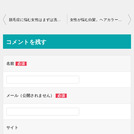
投
脱毛症に悩む女性はまずは洗髪方法を変えてみる。
女性が悩む白髪。ヘアカラーをすると抜け毛が増えるか？
稿
ナ
コメントを残す
ビ
ゲ
名前
必須
ー
シ
ョ
ン
メール（公開されません）
必須
サイト