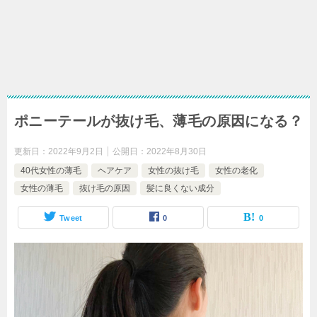
ポニーテールが抜け毛、薄毛の原因になる？
更新日：
2022年9月2日
公開日：
2022年8月30日
40代女性の薄毛
ヘアケア
女性の抜け毛
女性の老化
女性の薄毛
抜け毛の原因
髪に良くない成分
Tweet
0
0