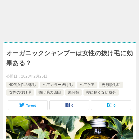
オーガニックシャンプーは女性の抜け毛に効
果ある？
公開日：
2023年2月25日
40代女性の薄毛
ヘアカラー抜け毛
ヘアケア
円形脱毛症
女性の抜け毛
抜け毛の原因
未分類
髪に良くない成分
Tweet
0
0