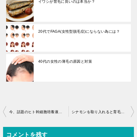
イワシが育毛に良いのは本当か？
20代でFAGA(女性型脱毛症)にならない為には？
40代の女性の薄毛の原因と対策
投
今、話題のヒト幹細胞培養液で髪は生える？
シナモンを取り入れると育毛効果があるのはホント？
稿
ナ
コメントを残す