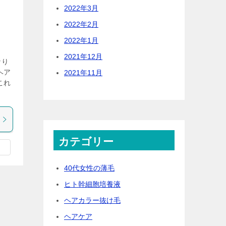
2022年3月
2022年2月
2022年1月
2021年12月
なり
ヘア
2021年11月
これ
カテゴリー
40代女性の薄毛
ヒト幹細胞培養液
ヘアカラー抜け毛
ヘアケア