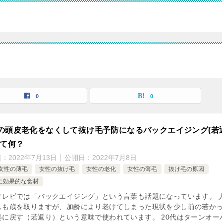
0
0
の頭皮老化をなくして抜け毛予防になるバックエイジング(若
って何？
日：
2022年7月13日
公開日：
2022年7月8日
代女性の薄毛
女性の抜け毛
女性の老化
女性の薄毛
抜け毛の原因
に効果的な食材
テレビでは「バックエイジング」という言葉も話題になっています。 
しも歳を取りますが、加齢により老けてしまった現状を少し前の若か
姿に戻す（若返り）という意味で使われています。 20代はターンオー