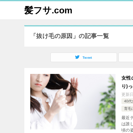
髪フサ.com
「抜け毛の原因」の記事一覧
Tweet
女性
り)
更新
40
育毛
最近
は誰
頃の