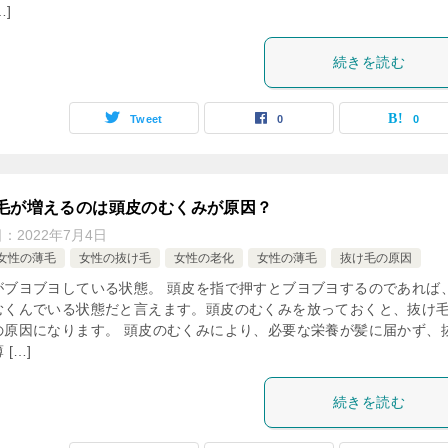
…]
続きを読む
Tweet
0
0
毛が増えるのは頭皮のむくみが原因？
日：
2022年7月4日
代女性の薄毛
女性の抜け毛
女性の老化
女性の薄毛
抜け毛の原因
がブヨブヨしている状態。 頭皮を指で押すとブヨブヨするのであれば
むくんでいる状態だと言えます。頭皮のむくみを放っておくと、抜け
の原因になります。 頭皮のむくみにより、必要な栄養が髪に届かず、
 […]
続きを読む