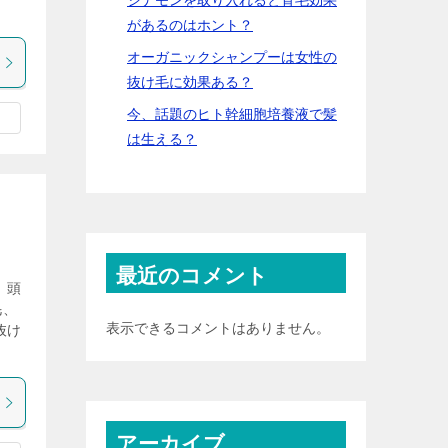
があるのはホント？
オーガニックシャンプーは女性の
抜け毛に効果ある？
今、話題のヒト幹細胞培養液で髪
は生える？
最近のコメント
、頭
毛、
表示できるコメントはありません。
抜け
アーカイブ