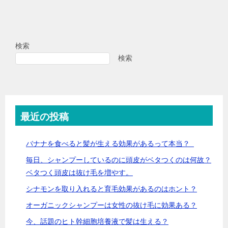
検索
検索
最近の投稿
バナナを食べると髪が生える効果があるって本当？
毎日、シャンプーしているのに頭皮がベタつくのは何故？
ベタつく頭皮は抜け毛を増やす。
シナモンを取り入れると育毛効果があるのはホント？
オーガニックシャンプーは女性の抜け毛に効果ある？
今、話題のヒト幹細胞培養液で髪は生える？