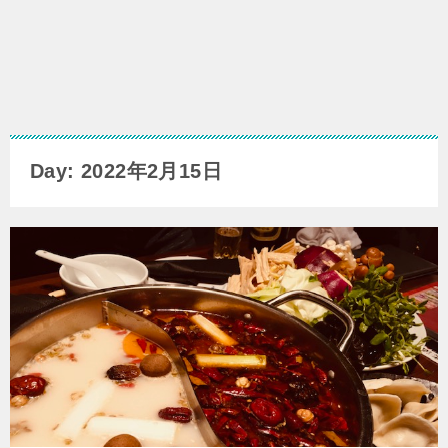
Day: 2022年2月15日