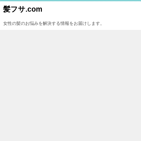
髪フサ.com
女性の髪のお悩みを解決する情報をお届けします。