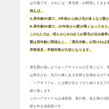
は可能です。それには「薄毛歴」が関係してきま
例えば、
A.実年齢50歳で、5年前から抜け毛が多くなり髪
B.実年齢50歳で、20年前から髪が薄くなってき
この2人では、明らかにAのほうが薄毛が治る確率
髪は実年齢に関係なく、「薄毛年齢」が若ければ若
早期発見・早期対策が大切になります。
薄毛歴の長い人でもヘアサイクルが正常になり、
は再生され、毛穴の奥にある毛根も目覚めるので
「ヘアサイクル」とは髪が生えてから抜けるまでの
繰り返します。
このヘアサイクルは成長期、退行期、休止期の3
髪を作る成長期です。