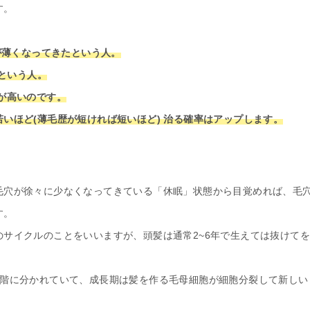
す。
が薄くなってきたという人。
たという人。
が高いのです。
いほど(薄毛歴が短ければ短いほど) 治る確率はアップします。
毛穴が徐々に少なくなってきている「休眠」状態から目覚めれば、毛
す。
サイクルのことをいいますが、頭髪は通常2~6年で生えては抜けて
段階に分かれていて、成長期は髪を作る毛母細胞が細胞分裂して新しい