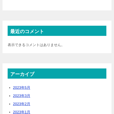
最近のコメント
表示できるコメントはありません。
アーカイブ
2023年5月
2023年3月
2023年2月
2023年1月