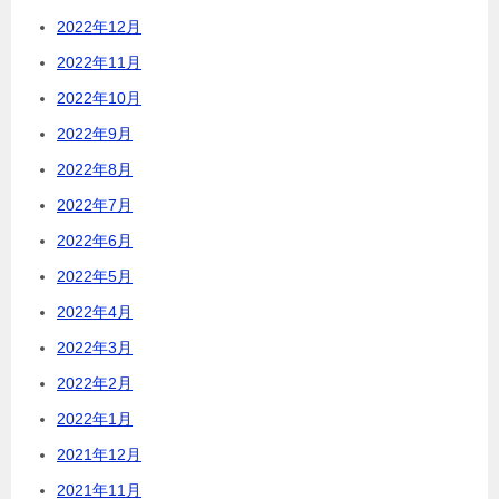
2022年12月
2022年11月
2022年10月
2022年9月
2022年8月
2022年7月
2022年6月
2022年5月
2022年4月
2022年3月
2022年2月
2022年1月
2021年12月
2021年11月