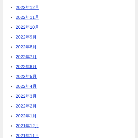
2022年12月
2022年11月
2022年10月
2022年9月
2022年8月
2022年7月
2022年6月
2022年5月
2022年4月
2022年3月
2022年2月
2022年1月
2021年12月
2021年11月