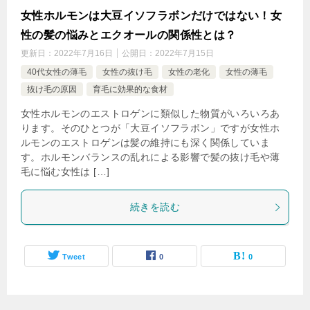
女性ホルモンは大豆イソフラボンだけではない！女
性の髪の悩みとエクオールの関係性とは？
更新日：
2022年7月16日
公開日：
2022年7月15日
40代女性の薄毛
女性の抜け毛
女性の老化
女性の薄毛
抜け毛の原因
育毛に効果的な食材
女性ホルモンのエストロゲンに類似した物質がいろいろあ
ります。そのひとつが「大豆イソフラボン」ですが女性ホ
ルモンのエストロゲンは髪の維持にも深く関係していま
す。ホルモンバランスの乱れによる影響で髪の抜け毛や薄
毛に悩む女性は […]
続きを読む
Tweet
0
0