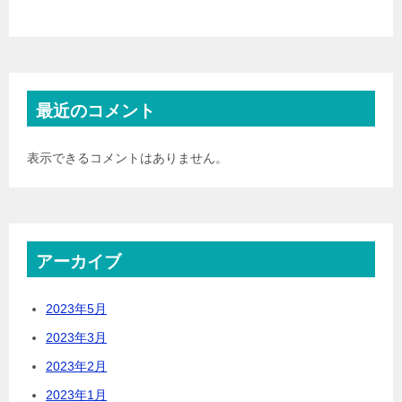
最近のコメント
表示できるコメントはありません。
アーカイブ
2023年5月
2023年3月
2023年2月
2023年1月