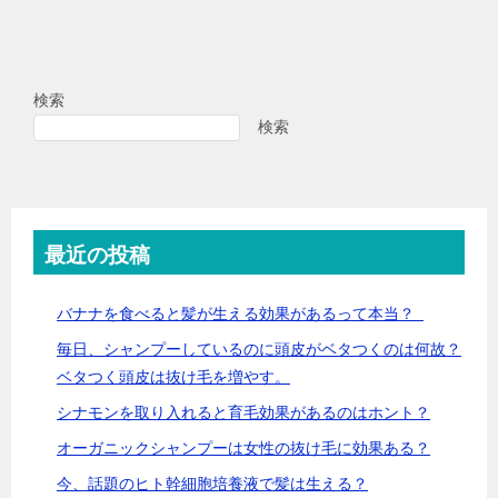
検索
検索
最近の投稿
バナナを食べると髪が生える効果があるって本当？
毎日、シャンプーしているのに頭皮がベタつくのは何故？
ベタつく頭皮は抜け毛を増やす。
シナモンを取り入れると育毛効果があるのはホント？
オーガニックシャンプーは女性の抜け毛に効果ある？
今、話題のヒト幹細胞培養液で髪は生える？